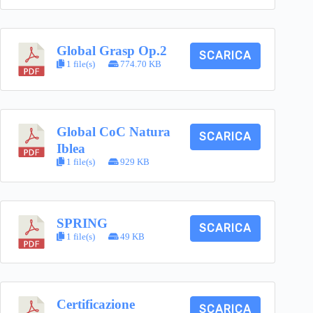
Global Grasp Op.2
SCARICA
1 file(s)
774.70 KB
Global CoC Natura
SCARICA
Iblea
1 file(s)
929 KB
SPRING
SCARICA
1 file(s)
49 KB
Certificazione
SCARICA