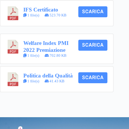
IFS Certificato
SCARICA
1 file(s)
523.70 KB
Welfare Index PMI
SCARICA
2022 Premiazione
1 file(s)
702.80 KB
Politica della Qualità
SCARICA
1 file(s)
41.43 KB