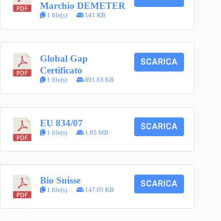
Marchio DEMETER
1 file(s)
141 KB
Global Gap
SCARICA
Certificato
1 file(s)
891.63 KB
EU 834/07
SCARICA
1 file(s)
1.85 MB
Bio Suisse
SCARICA
1 file(s)
147.05 KB