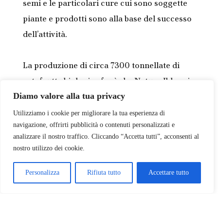
semi e le particolari cure cui sono soggette
piante e prodotti sono alla base del successo
dell’attività.
La produzione di circa 7300 tonnellate di
ortofrutta biologica fa sì che Natura Iblea sia
Diamo valore alla tua privacy
oggi tra le piattaforme produttive biologiche
più importanti del sud Italia.
Utilizziamo i cookie per migliorare la tua esperienza di
navigazione, offrirti pubblicità o contenuti personalizzati e
analizzare il nostro traffico. Cliccando “Accetta tutti”, acconsenti al
nostro utilizzo dei cookie.
Il profumo delle zolle di terra
appena arata, i colori della
Personalizza
Rifiuta tutto
Accettare tutto
campagna iblea, i sapori del
Mediterraneo. Natura Iblea, il