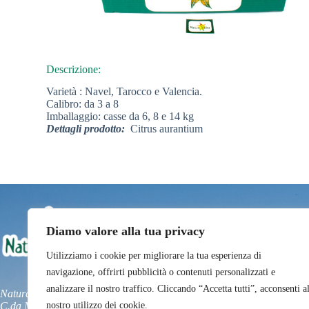
Descrizione:
Varietà : Navel, Tarocco e Valencia.
Calibro: da 3 a 8
Imballaggio: casse da 6, 8 e 14 kg
Dettagli prodotto:
Citrus aurantium
Diamo valore alla tua privacy
Utilizziamo i cookie per migliorare la tua esperienza di
navigazione, offrirti pubblicità o contenuti personalizzati e
analizzare il nostro traffico. Cliccando “Accetta tutti”, acconsenti a
Natura Iblea Soc. Agr. Cons. a.r.l.
nostro utilizzo dei cookie.
C.da Marabino C.P. 19