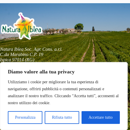
Natura Iblea Soc. Agr. Cons. a.r.l.
C.da Marabino C.P. 19
Ispica 97014 (RG)
+39 0932955696
naturaiblea@naturaiblea.it
Diamo valore alla tua privacy
Utilizziamo i cookie per migliorare la tua esperienza di
navigazione, offrirti pubblicità o contenuti personalizzati e
Copyright © 2026 - NATURA IBLEA Soc. Agr. Cons. a r.l.
analizzare il nostro traffico. Cliccando “Accetta tutti”, acconsenti al
- P.Iva. 02027330899 Sede Legale C.da Marabino C.P. 19
97014 Ispica (RG) Cap. Soc. € 20.000,00 N. REA:
433292
nostro utilizzo dei cookie.
-
Privacy Policy
Tag Cloud
Personalizza
Rifiuta tutto
Accettare tutto
CAROTA
CAROTA BIO
carota biologica
carota novella
CAROTA NOVELLA
SICILIANA
CAROTA SICILIANA
natura iblea
sostenibile
sostenibilità