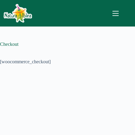
Salta
al
contenuto
Checkout
[woocommerce_checkout]