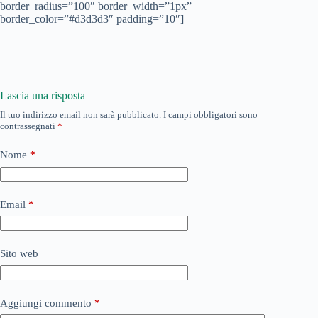
border_radius=”100″ border_width=”1px”
border_color=”#d3d3d3″ padding=”10″]
Lascia una risposta
Il tuo indirizzo email non sarà pubblicato.
I campi obbligatori sono
contrassegnati
*
Nome
*
Email
*
Sito web
Aggiungi commento
*