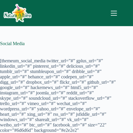
Salta
al
contenuto
Social Media
[themeum_social_media twitter_url=”#” gplus_url=”#”
linkedin_url=”#” pinterest_url=”#” delicious_url=”#”
tumblr_url=”#” stumbleupon_url=”#” dribble_url=”#”
apple_url=”#” behance_url=”#” codepen_url=”#”
digg_url=”#” dropbox_url=”#” flickr_url=”#” github_url=”#”
google_url=”#” hackernews_url=”#” html5_url=”#”
instagram_url=”#” joomla_url=”#” reddit_url=”#”
skype_url=”#” soundcloud_url=”#” stackoverflow_url=”#”
trello_url=”#” vimeo_url=”#” wechat_url=”#”
wordpress_url=”#” yahoo_url=”#” envelope_url=”#”
heart_url=”#” xing_url=”#” rss_url=”#” jsfiddle_url=”#”
windows_url=”#” sharealt_url=”#” vk_url=”#”
weibo_url=”#” btc_url=”#” facebook_url=”#” size=”22″
color=”#6d6d6d” background=”#e2e2e2″