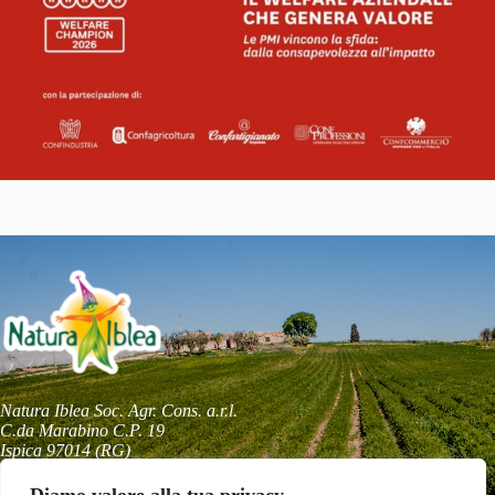
Natura Iblea Soc. Agr. Cons. a.r.l.
C.da Marabino C.P. 19
Ispica 97014 (RG)
+39 0932955696
naturaiblea@naturaiblea.it